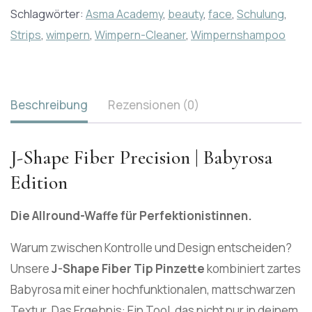
Schlagwörter:
Asma Academy
,
beauty
,
face
,
Schulung
,
Strips
,
wimpern
,
Wimpern-Cleaner
,
Wimpernshampoo
Beschreibung
Rezensionen (0)
J-Shape Fiber Precision | Babyrosa
Edition
Die Allround-Waffe für Perfektionistinnen.
Warum zwischen Kontrolle und Design entscheiden?
Unsere
J-Shape Fiber Tip Pinzette
kombiniert zartes
Babyrosa mit einer hochfunktionalen, mattschwarzen
Textur. Das Ergebnis: Ein Tool, das nicht nur in deinem